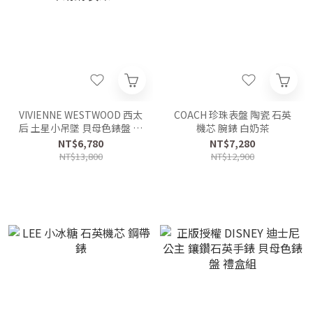
VIVIENNE WESTWOOD 西太
COACH 珍珠表盤 陶瓷 石英
后 土星小吊墜 貝母色錶盤 不
機芯 腕錶 白奶茶
銹鋼 女錶
NT$6,780
NT$7,280
NT$13,800
NT$12,900