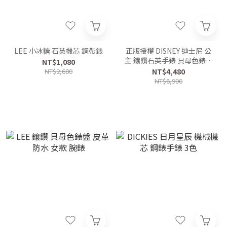
LEE 小冰糖 石英機芯 鋼帶錶
正版授權 DISNEY 迪士尼 公
主 鑲鑽石英手錶 貝母色錶盤
NT$1,080
禮盒組
NT$2,680
NT$4,480
NT$6,900