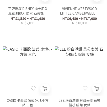
正版授權 DISNEY 迪士尼 X
VIVIENNE WESTWOOD
漫威 蜘蛛人 防水 石英機芯
LITTLE CAMBERWELL 經
手錶 禮盒 兩色
典金銀土星 鋼帶腕錶
NT$1,580 ~ NT$1,980
NT$6,480 ~ NT$7,080
NT$2,890
NT$10,800
CASIO 卡西歐 法式 冰塊小方
LEE 粉白滿鑽 貝母表盤 石英
錶 三色
機芯 腕錶 女錶