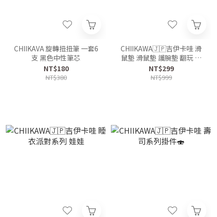
CHIIKAVA 旋轉扭扭筆 一套6
CHIIKAWA🇯🇵吉伊卡哇 滑
支 黑色中性筆芯
鼠墊 滑鼠墊 護腕墊 翻玩 辦
公桌小物
NT$180
NT$299
NT$380
NT$999