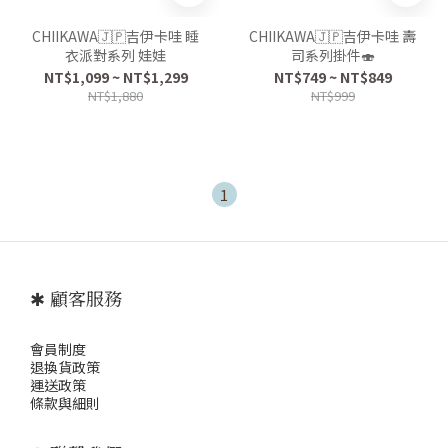
CHIIKAWA🇯🇵吉伊卡哇 睡
CHIIKAWA🇯🇵吉伊卡哇 壽
衣派對系列 娃娃
司系列掛件🍣
NT$1,099 ~ NT$1,299
NT$749 ~ NT$849
NT$1,880
NT$999
1
✱ 顧客服務
會員制度
退
換貨政策
運送政策
條款與細則