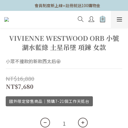
	會員制度新上線⭐️註冊就送100購物金
VIVIENNE WESTWOOD ORB 小號
湖水藍綠 土星吊墜 項鍊 女款
小眾不撞款的新款西太后🤩
NT$16,880
NT$7,680
國外限定發售商品｜預購7-21個工作天抵台