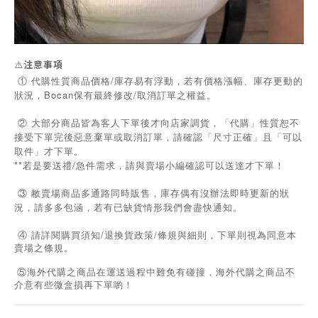
⚠️
注意事項
① 代購性質商品價格/庫存易有浮動，若有價格漲幅、庫存更動的
狀況，Bocan保有最終修改/取消訂單之權益。
② 大部分商品皆為客人下單後才向店家調貨，「代購」性質恕不
接受下單完後惡意棄單或取消訂單，請確認「尺寸正確」且「可以
取件」才下單。
**若是要送禮/急件需求，請與賣場小編確認可以送達才下單！
③ 敝賣場商品多通路同時販售，庫存偶有沒辦法即時更新的狀
況，請多多包涵，若有已缺貨情形我們會盡快通知。
/
/
④
請詳閱購買須知
退換貨政策
條規與細則，下單則視為同意本
賣場之條規。
⑤海外代購之商品在運送過程中難免有碰撞，海外代購之商品不
介意有些微盒損再下單喲！