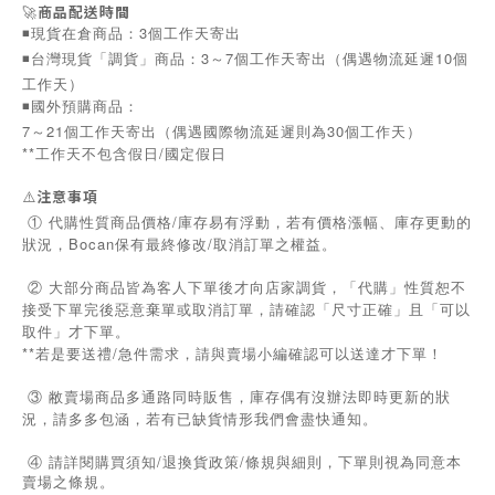
🚀
商品配送時間
◾️現貨在倉商品：3個工作天寄出
◾️台灣現貨「調貨」商品：3～7個工作天寄出（偶遇物流延遲10個
工作天）
◾️國外預購商品：
7～21個工作天寄出（偶遇國際物流延遲則為30個工作天）
**工作天不包含假日/國定假日
⚠️
注意事項
① 代購性質商品價格/庫存易有浮動，若有價格漲幅、庫存更動的
狀況，Bocan保有最終修改/取消訂單之權益。
② 大部分商品皆為客人下單後才向店家調貨，「代購」性質恕不
接受下單完後惡意棄單或取消訂單，請確認「尺寸正確」且「可以
取件」才下單。
**若是要送禮/急件需求，請與賣場小編確認可以送達才下單！
③ 敝賣場商品多通路同時販售，庫存偶有沒辦法即時更新的狀
況，請多多包涵，若有已缺貨情形我們會盡快通知。
/
/
④
請詳閱購買須知
退換貨政策
條規與細則，下單則視為同意本
賣場之條規。