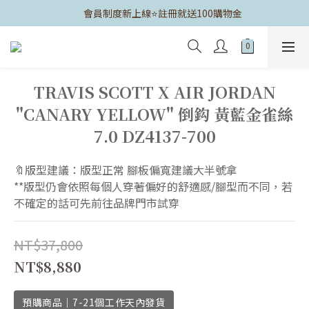
	會員制度新上線⭐️註冊就送100購物金
TRAVIS SCOTT X AIR JORDAN
"CANARY YELLOW" 倒鈎 黃藍金雀絲
7.0 DZ4137-700
🔖版型建議：版型正常 腳板偏寬建議大半號拿
**版型仍會依照每個人穿著偏好的舒適感/腳型而不同，若
不確定的話可先前往品牌門市試穿
NT$37,800
NT$8,880
預購商品｜7-21個工作天內發貨