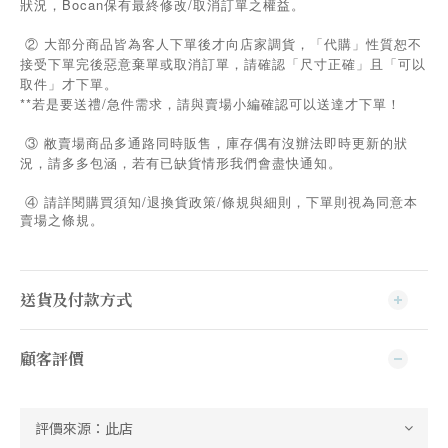
狀況，Bocan保有最終修改/取消訂單之權益。
② 大部分商品皆為客人下單後才向店家調貨，「代購」性質恕不
接受下單完後惡意棄單或取消訂單，請確認「尺寸正確」且「可以
取件」才下單。
**若是要送禮/急件需求，請與賣場小編確認可以送達才下單！
③ 敝賣場商品多通路同時販售，庫存偶有沒辦法即時更新的狀
況，請多多包涵，若有已缺貨情形我們會盡快通知。
/
/
④
請詳閱購買須知
退換貨政策
條規與細則，下單則視為同意本
賣場之條規。
送貨及付款方式
顧客評價