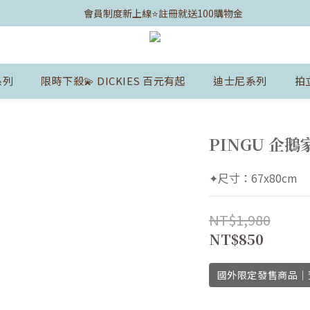
	會員制度新上線⭐️註冊就送100購物金
系列
限時下殺💫 DICKIES 百元有起
迪士尼系列
拍
PINGU 企
✦尺寸：67x80cm
NT$1,980
NT$850
國外限定發售商品｜預