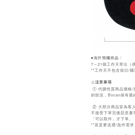
◾️海外預購商品：
7～21個工作天寄出（
**工作天不包含假日/
⚠️
注意事項
① 代購性質商品價格
的狀況，Bocan保有
② 大部分商品皆為客
不接受下單完後惡意棄
「可以取件」才下單。
**若是要送禮/急件需