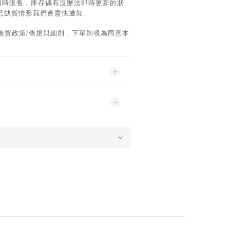
同時販售，庫存偶有沒辦法即時更新的狀
已缺貨情形我們會盡快通知。
/
換貨政策
條規與細則，下單則視為同意本