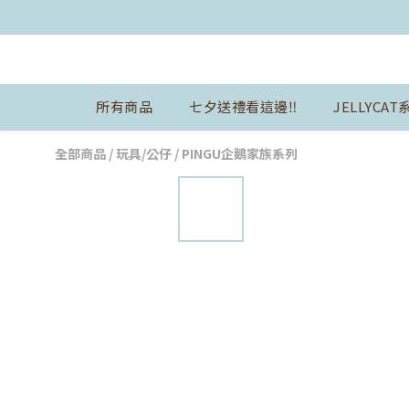
所有商品
七夕送禮看這邊‼️
JELLYCAT
全部商品
/
玩具/公仔
/
PINGU企鵝家族系列