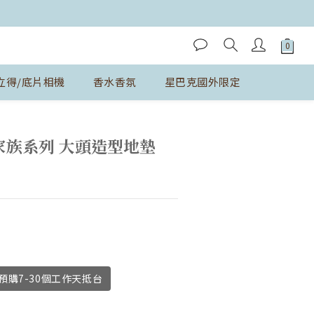
立得/底片相機
香水香氛
星巴克國外限定
立即購買
鵝家族系列 大頭造型地墊
購7-30個工作天抵台