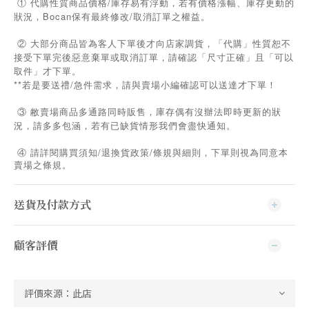
① 代購性質商品價格/庫存易有浮動，若有價格漲幅、庫存更動的
狀況，Bocan保有最終修改/取消訂單之權益。
② 大部分商品皆為客人下單後才向店家調貨，「代購」性質恕不
接受下單完後惡意棄單或取消訂單，請確認「尺寸正確」且「可以
取件」才下單。
**若是要送禮/急件需求，請與賣場小編確認可以送達才下單！
③ 敝賣場商品多通路同時販售，庫存偶有沒辦法即時更新的狀
況，請多多包涵，若有已缺貨情形我們會盡快通知。
/
/
④
請詳閱購買須知
退換貨政策
條規與細則，下單則視為同意本
賣場之條規。
送貨及付款方式
顧客評價