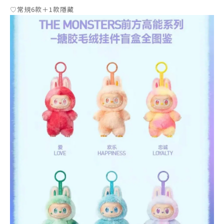
♡
常規6款＋1款隱藏