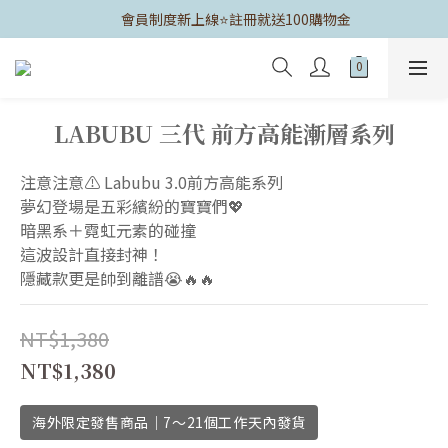
	會員制度新上線⭐️註冊就送100購物金
LABUBU 三代 前方高能漸層系列
注意注意⚠️ Labubu 3.0前方高能系列
夢幻登場是五彩繽紛的寶寶們💖
暗黑系＋霓虹元素的碰撞
這波設計直接封神！
隱藏款更是帥到離譜😭🔥🔥
NT$1,380
NT$1,380
海外限定發售商品｜7～21個工作天內發貨