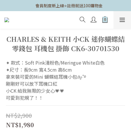
	會員制度新上線⭐️註冊就送100購物金
CHARLES & KEITH 小CK 迷你蝴蝶結
零錢包 耳機包 掛飾 CK6-30701530
✦ 款式：Soft Pink淺粉色/Meringue White白色 
✦尺寸：長9cm 寬4.5cm 高6cm 
拿來裝可愛的Mini 蝴蝶結耳機小包𝜗𝜚˚࿔
剛剛好可以放下耳機口紅
小CK 給我無限的少女心💗💗
可愛到犯規了！！
NT$2,900
NT$1,980