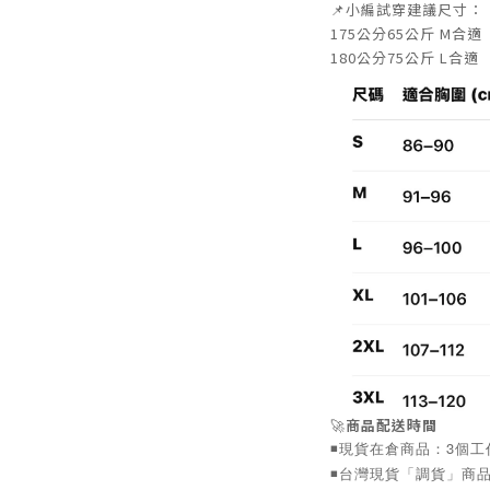
📌小編試穿建議尺寸：
175公分65公斤 M合適
180公分75公斤 L合適
🚀
商品配送時間
◾️現貨在倉商品：3個
◾️台灣現貨「調貨」商