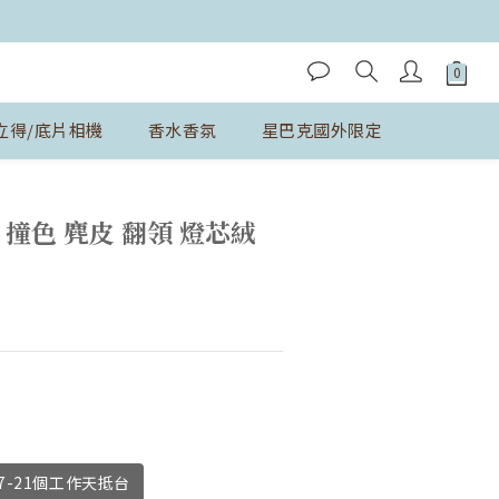
立得/底片相機
香水香氛
星巴克國外限定
立即購買
式 撞色 麂皮 翻領 燈芯絨
-21個工作天抵台