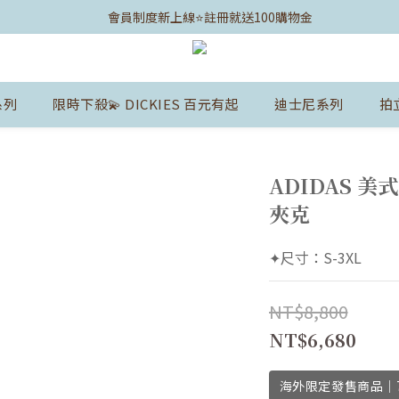
	會員制度新上線⭐️註冊就送100購物金
系列
限時下殺💫 DICKIES 百元有起
迪士尼系列
拍
ADIDAS 美
夾克
✦尺寸：S-3XL
NT$8,800
NT$6,680
海外限定發售商品｜7