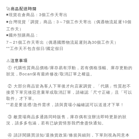
🚀
商品配送時間
◾️現貨在倉商品：3個工作天寄出
◾️台灣現貨「調貨」商品：3～7個工作天寄出（偶遇物流延遲10個
工作天）
◾️國外預購商品：
7～21個工作天寄出（偶遇國際物流延遲則為30個工作天）
**工作天不包含假日/國定假日
⚠️
注意事項
① 代購性質商品價格/庫存易有浮動，若有價格漲幅、庫存更動的
狀況，Bocan保有最終修改/取消訂單之權益。
② 大部分商品皆為客人下單後才向店家調貨，「代購」性質恕不
接受下單完後惡意棄單或取消訂單，請確認「尺寸正確」且「可以
取件」才下單。
**若是要送禮/急件需求，請與賣場小編確認可以送達才下單！
③ 敝賣場商品多通路同時販售，庫存偶有沒辦法即時更新的狀
況，請多多包涵，若有已缺貨情形我們會盡快通知。
/
/
④
請詳閱購買須知
退換貨政策
條規與細則，下單則視為同意本