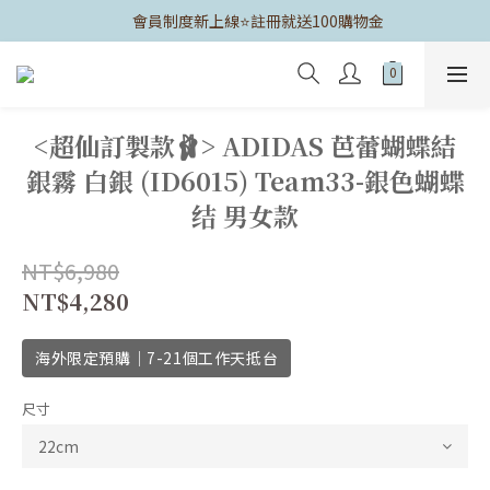
	會員制度新上線⭐️註冊就送100購物金
<超仙訂製款🩰> ADIDAS 芭蕾蝴蝶結
銀霧 白銀 (ID6015) Team33-銀色蝴蝶
结 男女款
NT$6,980
NT$4,280
海外限定預購｜7-21個工作天抵台
尺寸