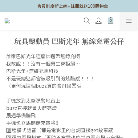
	會員制度新上線⭐️註冊就送100購物金
玩具總動員 巴斯光年 無線充電公仔
誰家巴斯光年這麼帥還帶無線充啊
我敢說！！沒有一個男生會拒絕…
巴斯光年+無線充黑科技
不是玩總迷都會被吸引到的炫酷感！！！
（更何況這個buzz真的會飛誒😇🚀
手機放到太空際警地台上
buzz直接就會火箭亮燈 
展翅準備騰飛
手機也立馬開始充電咯‼️
3️⃣種模式語音（都是電影里的台詞直接get故事感
2️⃣種氛圍燈模式（平時不充電也能當桌面台燈or夜燈~