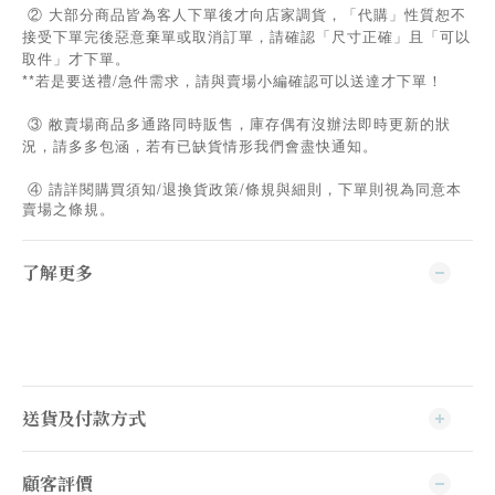
② 大部分商品皆為客人下單後才向店家調貨，「代購」性質恕不
接受下單完後惡意棄單或取消訂單，請確認「尺寸正確」且「可以
取件」才下單。
**若是要送禮/急件需求，請與賣場小編確認可以送達才下單！
③ 敝賣場商品多通路同時販售，庫存偶有沒辦法即時更新的狀
況，請多多包涵，若有已缺貨情形我們會盡快通知。
/
/
④
請詳閱購買須知
退換貨政策
條規與細則，下單則視為同意本
賣場之條規。
了解更多
送貨及付款方式
顧客評價