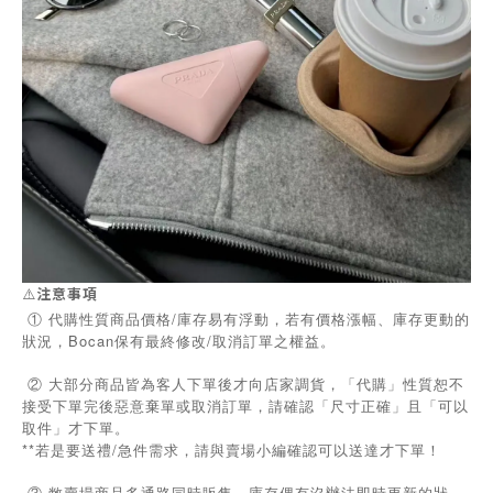
⚠️
注意事項
① 代購性質商品價格/庫存易有浮動，若有價格漲幅、庫存更動的
狀況，Bocan保有最終修改/取消訂單之權益。
② 大部分商品皆為客人下單後才向店家調貨，「代購」性質恕不
接受下單完後惡意棄單或取消訂單，請確認「尺寸正確」且「可以
取件」才下單。
**若是要送禮/急件需求，請與賣場小編確認可以送達才下單！
③ 敝賣場商品多通路同時販售，庫存偶有沒辦法即時更新的狀