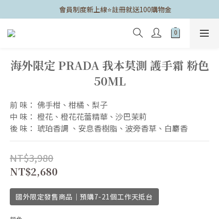
	會員制度新上線⭐️註冊就送100購物金
海外限定 PRADA 我本莫測 護手霜 粉色
50ML
前 味： 佛手柑、柑橘、梨子
中 味： 橙花、橙花花蕾精華、沙巴茉莉
後 味： 琥珀香調 、安息香樹脂、波旁香草、白麝香
NT$3,980
NT$2,680
國外限定發售商品｜預購7-21個工作天抵台