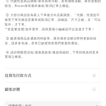
① 代購性質商品價格/庫存易有浮動，若有價格漲幅、庫存更動的
狀況，Bocan保有最終修改/取消訂單之權益。
② 大部分商品皆為客人下單後才向店家調貨，「代購」性質恕不
接受下單完後惡意棄單或取消訂單，請確認「尺寸正確」且「可以
取件」才下單。
**若是要送禮/急件需求，請與賣場小編確認可以送達才下單！
③ 敝賣場商品多通路同時販售，庫存偶有沒辦法即時更新的狀
況，請多多包涵，若有已缺貨情形我們會盡快通知。
/
/
④
請詳閱購買須知
退換貨政策
條規與細則，下單則視為同意本
賣場之條規。
送貨及付款方式
顧客評價