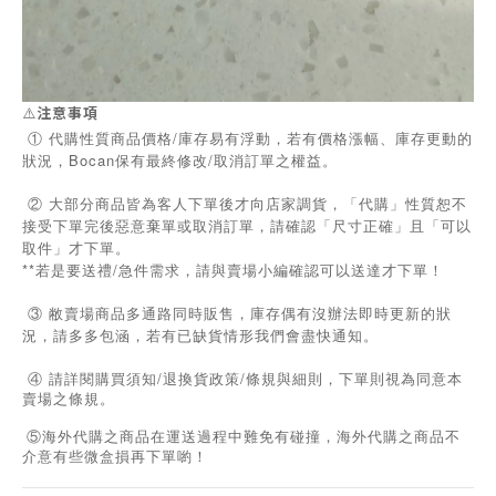
⚠️
注意事項
① 代購性質商品價格/庫存易有浮動，若有價格漲幅、庫存更動的
狀況，Bocan保有最終修改/取消訂單之權益。
② 大部分商品皆為客人下單後才向店家調貨，「代購」性質恕不
接受下單完後惡意棄單或取消訂單，請確認「尺寸正確」且「可以
取件」才下單。
**若是要送禮/急件需求，請與賣場小編確認可以送達才下單！
③ 敝賣場商品多通路同時販售，庫存偶有沒辦法即時更新的狀
況，請多多包涵，若有已缺貨情形我們會盡快通知。
/
/
④
請詳閱購買須知
退換貨政策
條規與細則，下單則視為同意本
賣場之條規。
⑤海外代購之商品在運送過程中難免有碰撞，海外代購之商品不
介意有些微盒損再下單喲！