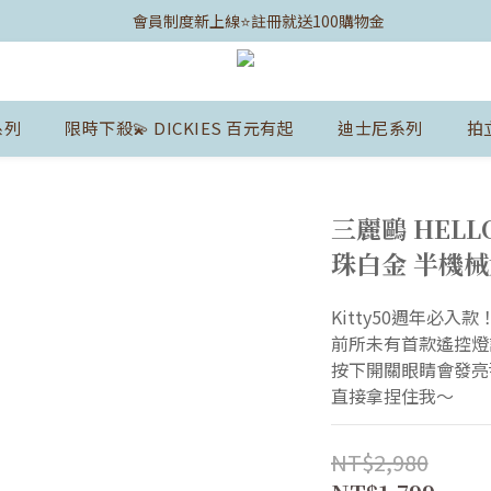
	會員制度新上線⭐️註冊就送100購物金
系列
限時下殺💫 DICKIES 百元有起
迪士尼系列
拍
三麗鷗 HELL
珠白金 半機
Kitty50週年必入
前所未有首款遙控燈
按下開關眼睛會發亮
直接拿捏住我～
NT$2,980