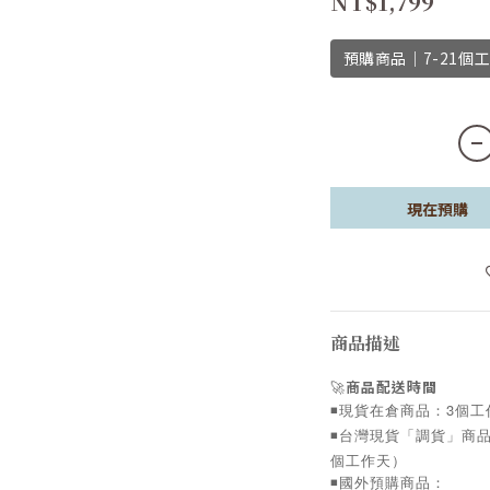
NT$1,799
預購商品｜7-21個
現在預購
商品描述
🚀
商品配送時間
◾️現貨在倉商品：3個
◾️台灣現貨「調貨」商
個工作天）
◾️國外預購商品：