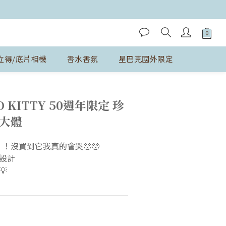
立得/底片相機
香水香氛
星巴克國外限定
立即購買
O KITTY 50週年限定 珍
械大體
款！！沒買到它我真的會哭🥺🥺
設計
