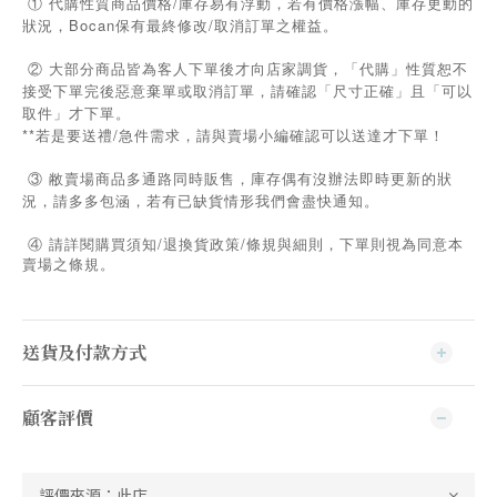
① 代購性質商品價格/庫存易有浮動，若有價格漲幅、庫存更動的
狀況，Bocan保有最終修改/取消訂單之權益。
② 大部分商品皆為客人下單後才向店家調貨，「代購」性質恕不
接受下單完後惡意棄單或取消訂單，請確認「尺寸正確」且「可以
取件」才下單。
**若是要送禮/急件需求，請與賣場小編確認可以送達才下單！
③ 敝賣場商品多通路同時販售，庫存偶有沒辦法即時更新的狀
況，請多多包涵，若有已缺貨情形我們會盡快通知。
/
/
④
請詳閱購買須知
退換貨政策
條規與細則，下單則視為同意本
賣場之條規。
送貨及付款方式
顧客評價