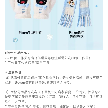
◾️海外預購商品：
7～21個工作天寄出（偶遇國際物流延遲則為30個工作天）
**工作天不包含假日/國定假日
⚠️
注意事項
① 代購性質商品價格/庫存易有浮動，若有價格漲幅、庫存更動的
狀況，Bocan保有最終修改/取消訂單之權益。
② 大部分商品皆為客人下單後才向店家調貨，「代購」性質恕不
接受下單完後惡意棄單或取消訂單，請確認「尺寸正確」且「可以
取件」才下單。
**若是要送禮/急件需求，請與賣場小編確認可以送達才下單！