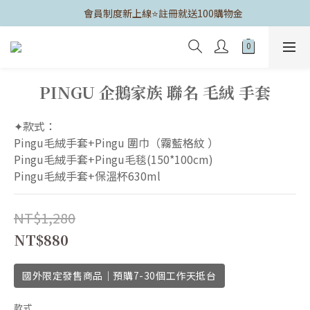
	會員制度新上線⭐️註冊就送100購物金
PINGU 企鵝家族 聯名 毛絨 手套
✦款式：
Pingu毛絨手套+Pingu 圍巾（霧藍格紋 ）
Pingu毛絨手套+Pingu毛毯(150*100cm)
Pingu毛絨手套+保溫杯630ml
NT$1,280
NT$880
國外限定發售商品｜預購7-30個工作天抵台
款式