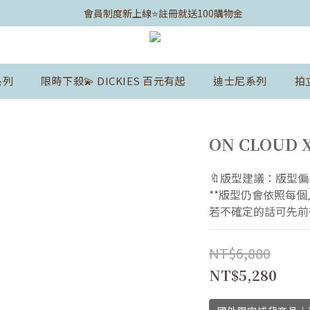
	會員制度新上線⭐️註冊就送100購物金
系列
限時下殺💫 DICKIES 百元有起
迪士尼系列
拍
ON CLOUD 
🔖版型建議：版型偏
**版型仍會依照每
若不確定的話可先前
NT$6,880
NT$5,280