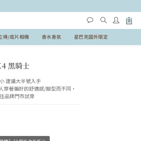
立得/底片相機
香水香氛
星巴克國外限定
立即購買
X4 黑騎士
小 建議大半號入手
個人穿著偏好的舒適感/腳型而不同，
往品牌門市試穿