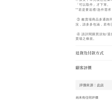
「可以取件」才下單。
**若是要送禮/急件需
③ 敝賣場商品多通路
況，請多多包涵，若有
/
④
請詳閱購買須知
退
賣場之條規。
送貨及付款方式
顧客評價
尚未有任何評價