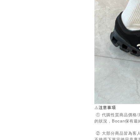
⚠️
注意事項
① 代購性質商品價格
的狀況，Bocan保有
② 大部分商品皆為客
不接受下單完後惡意棄