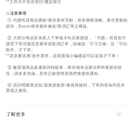
**工作天不包含假日/國定假日
⚠️
注意事項
① 代購性質商品價格/庫存易有浮動，若有價格漲幅、庫存更動的
狀況，Bocan保有最終修改/取消訂單之權益。
② 大部分商品皆為客人下單後才向店家調貨，「代購」性質恕不
接受下單完後惡意棄單或取消訂單，請確認「尺寸正確」且「可以
取件」才下單。
**若是要送禮/急件需求，請與賣場小編確認可以送達才下單！
③ 敝賣場商品多通路同時販售，庫存偶有沒辦法即時更新的狀
況，請多多包涵，若有已缺貨情形我們會盡快通知。
/
/
④
請詳閱購買須知
退換貨政策
條規與細則，下單則視為同意本
賣場之條規。
了解更多