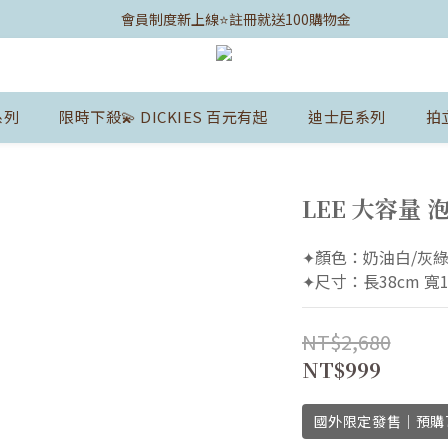
	會員制度新上線⭐️註冊就送100購物金
系列
限時下殺💫 DICKIES 百元有起
迪士尼系列
拍
LEE 大容量 
✦顏色：奶油白/灰綠
✦尺寸：長38cm 寬1
NT$2,680
NT$999
國外限定發售｜預購7