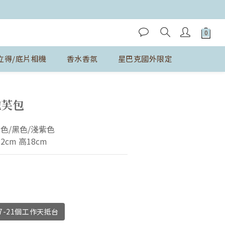
立得/底片相機
香水香氛
星巴克國外限定
立即購買
泡芙包
色/黑色/淺紫色
2cm 高18cm
-21個工作天抵台