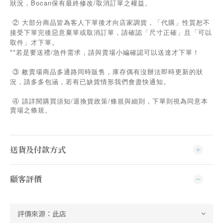
狀況，Bocan保有最終修改/取消訂單之權益。
② 大部分商品皆為客人下單後才向店家調貨，「代購」性質恕不
接受下單完後惡意棄單或取消訂單，請確認「尺寸正確」且「可以
取件」才下單。
**若是要送禮/急件需求，請與賣場小編確認可以送達才下單！
③ 敝賣場商品多通路同時販售，庫存偶有沒辦法即時更新的狀
況，請多多包涵，若有已缺貨情形我們會盡快通知。
/
/
④
請詳閱購買須知
退換貨政策
條規與細則，下單則視為同意本
賣場之條規。
送貨及付款方式
顧客評價