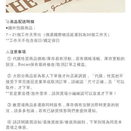
🚀
商品配送時間
◾️國外預購商品：
7～21個工作天寄出（偶遇國際物流延遲則為30個工作天）
**工作天不包含假日/國定假日
⚠️
注意事項
① 代購性質商品價格/庫存易有浮動，若有價格漲幅、庫存更動的
狀況，Bocan保有最終修改/取消訂單之權益。
② 大部分商品皆為客人下單後才向店家調貨，「代購」性質恕不
接受下單完後惡意棄單或取消訂單，請確認「尺寸正確」且「可以
取件」才下單。
**若是要送禮/急件需求，請與賣場小編確認可以送達才下單！
③ 敝賣場商品多通路同時販售，庫存偶有沒辦法即時更新的狀
況，請多多包涵，若有已缺貨情形我們會盡快通知。
/
/
④
請詳閱購買須知
退換貨政策
條規與細則，下單則視為同意本
賣場之條規。