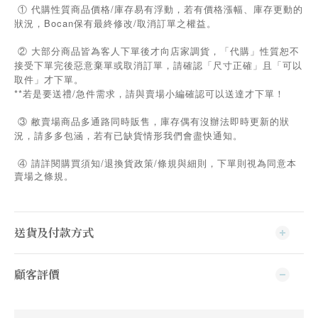
① 代購性質商品價格/庫存易有浮動，若有價格漲幅、庫存更動的
狀況，Bocan保有最終修改/取消訂單之權益。
② 大部分商品皆為客人下單後才向店家調貨，「代購」性質恕不
接受下單完後惡意棄單或取消訂單，請確認「尺寸正確」且「可以
取件」才下單。
**若是要送禮/急件需求，請與賣場小編確認可以送達才下單！
③ 敝賣場商品多通路同時販售，庫存偶有沒辦法即時更新的狀
況，請多多包涵，若有已缺貨情形我們會盡快通知。
/
/
④
請詳閱購買須知
退換貨政策
條規與細則，下單則視為同意本
賣場之條規。
送貨及付款方式
顧客評價