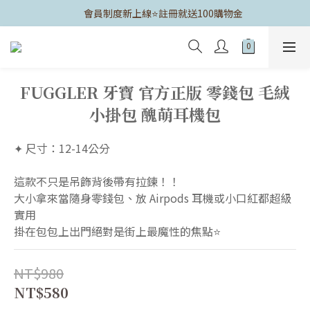
	會員制度新上線⭐️註冊就送100購物金
FUGGLER 牙寶 官方正版 零錢包 毛絨
小掛包 醜萌耳機包
✦ 尺寸：12-14公分
這款不只是吊飾背後帶有拉鍊！！
大小拿來當隨身零錢包、放 Airpods 耳機或小口紅都超級
實用
掛在包包上出門絕對是街上最魔性的焦點⭐️
NT$980
NT$580