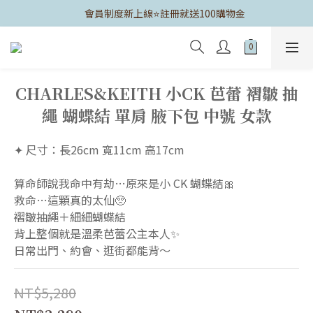
	會員制度新上線⭐️註冊就送100購物金
CHARLES&KEITH 小CK 芭蕾 褶皺 抽
繩 蝴蝶結 單肩 腋下包 中號 女款
✦ 尺寸：長26cm 寬11cm 高17cm
算命師說我命中有劫…原來是小 CK 蝴蝶結🎀
救命…這顆真的太仙🥺
褶皺抽繩＋細細蝴蝶結
背上整個就是溫柔芭蕾公主本人✨
日常出門、約會、逛街都能背～
NT$5,280