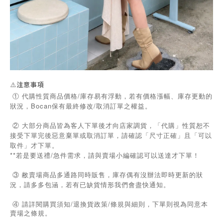
⚠️
注意事項
① 代購性質商品價格/庫存易有浮動，若有價格漲幅、庫存更動的
狀況，Bocan保有最終修改/取消訂單之權益。
② 大部分商品皆為客人下單後才向店家調貨，「代購」性質恕不
接受下單完後惡意棄單或取消訂單，請確認「尺寸正確」且「可以
取件」才下單。
**若是要送禮/急件需求，請與賣場小編確認可以送達才下單！
③ 敝賣場商品多通路同時販售，庫存偶有沒辦法即時更新的狀
況，請多多包涵，若有已缺貨情形我們會盡快通知。
/
/
④
請詳閱購買須知
退換貨政策
條規與細則，下單則視為同意本
賣場之條規。