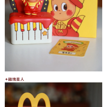
✦雞塊星人