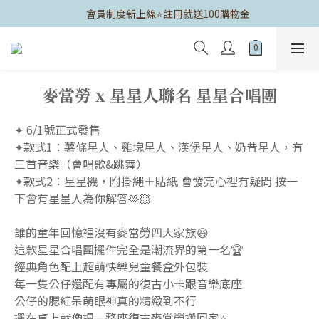
	會員制度新上線⭐️註冊就送100購物金
麥當勞 x 星星人聯名 星星合唱團
✦ 6/1號正式發售
✦款式1：薯條星人、雞塊星人、漢堡星人、奶昔星人，有
三首音樂（會唱歌&跳舞）
✦款式2：星星機，附掛繩＋貼紙 會發亮心裡有疑問 按一
下會有星星人為你解答🫶🏻
誰的童年回憶裡沒有麥當勞四大家族😆
這款星星合唱團擺件完全是潮流界的第一名🏆
經典角色配上超萌快樂兒童餐盒外包裝
每一隻公仔還配有專屬的復古小卡跟音樂底座
公仔的腮紅呆萌眼神真的精緻到不行
擺在桌上就像把一整座復古麥當勞搬回家⭐️