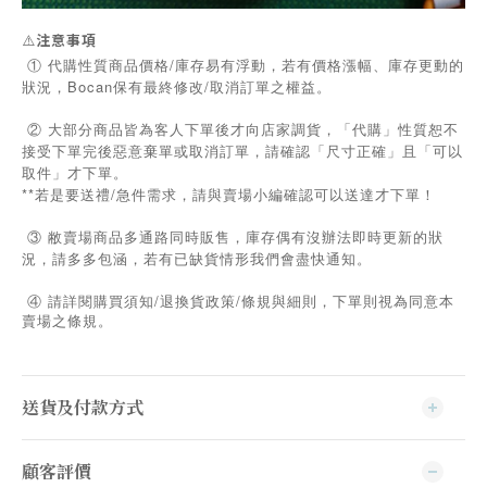
⚠️
注意事項
① 代購性質商品價格/庫存易有浮動，若有價格漲幅、庫存更動的
狀況，Bocan保有最終修改/取消訂單之權益。
② 大部分商品皆為客人下單後才向店家調貨，「代購」性質恕不
接受下單完後惡意棄單或取消訂單，請確認「尺寸正確」且「可以
取件」才下單。
**若是要送禮/急件需求，請與賣場小編確認可以送達才下單！
③ 敝賣場商品多通路同時販售，庫存偶有沒辦法即時更新的狀
況，請多多包涵，若有已缺貨情形我們會盡快通知。
/
/
④
請詳閱購買須知
退換貨政策
條規與細則，下單則視為同意本
賣場之條規。
送貨及付款方式
顧客評價