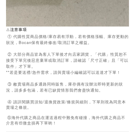
⚠️
注意事項
① 代購性質商品價格/庫存易有浮動，若有價格漲幅、庫存更動的
狀況，Bocan保有最終修改/取消訂單之權益。
② 大部分商品皆為客人下單後才向店家調貨，「代購」性質恕不
接受下單完後惡意棄單或取消訂單，請確認「尺寸正確」且「可以
取件」才下單。
**若是要送禮/急件需求，請與賣場小編確認可以送達才下單！
③ 敝賣場商品多通路同時販售，庫存偶有沒辦法即時更新的狀
況，請多多包涵，若有已缺貨情形我們會盡快通知。
/
/
④
請詳閱購買須知
退換貨政策
條規與細則，下單則視為同意本
賣場之條規。
⑤海外代購之商品在運送過程中難免有碰撞，海外代購之商品不
介意有些微盒損再下單喲！