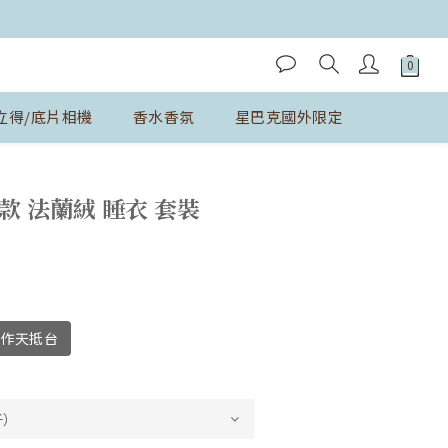
立得/底片相機
香水香氛
星巴克國外限定
立即購買
款 法蘭絨 睡衣 套裝
工作天抵台