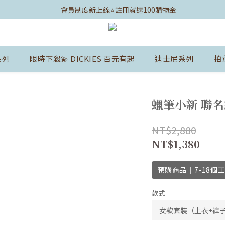
	會員制度新上線⭐️註冊就送100購物金
系列
限時下殺💫 DICKIES 百元有起
迪士尼系列
拍
蠟筆小新 聯名
NT$2,880
NT$1,380
預購商品｜7-18個
款式