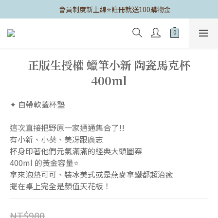
	會員制度新上線⭐️註冊就送100購物金
正版生授權 蠟筆小新 陶瓷馬克杯
400ml
✦ 自帶軟蓋杯墊
這次直接把野原一家通通集合了!!
有小新、小葵、美冴跟廣志
杯身印著他們元氣滿滿的經典大頭圖案
400ml 的黃金容量⭐️
拿來泡熱可可、裝冰美式或是燕麥拿鐵都超治癒
擺在桌上完全是顏值天花板！
NT$980