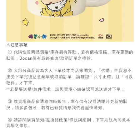
⚠️
注意事項
① 代購性質商品價格/庫存易有浮動，若有價格漲幅、庫存更動的
狀況，Bocan保有最終修改/取消訂單之權益。
② 大部分商品皆為客人下單後才向店家調貨，「代購」性質恕不
接受下單完後惡意棄單或取消訂單，請確認「尺寸正確」且「可以
取件」才下單。
**若是要送禮/急件需求，請與賣場小編確認可以送達才下單！
③ 敝賣場商品多通路同時販售，庫存偶有沒辦法即時更新的狀
況，請多多包涵，若有已缺貨情形我們會盡快通知。
/
/
④
請詳閱購買須知
退換貨政策
條規與細則，下單則視為同意本
賣場之條規。