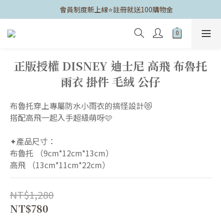
	會員制度新上線⭐️註冊就送100購物金
正版授權 DISNEY 迪士尼 高飛 布魯托
雨衣 掛件 毛絨 公仔
布魯托穿上專屬防水小雨衣的搞怪設計😻
搭配高飛一起入手超級萌呀🩷
✦產品尺寸：
布魯托 （9cm*12cm*13cm）
高飛 （13cm*11cm*22cm）
NT$1,280
NT$780