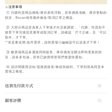
⚠️
注意事項
① 代購性質商品價格/庫存易有浮動，若有價格漲幅、庫存更動的
狀況，Bocan保有最終修改/取消訂單之權益。
② 大部分商品皆為客人下單後才向店家調貨，「代購」性質恕不
接受下單完後惡意棄單或取消訂單，請確認「尺寸正確」且「可以
取件」才下單。
**若是要送禮/急件需求，請與賣場小編確認可以送達才下單！
③ 敝賣場商品多通路同時販售，庫存偶有沒辦法即時更新的狀
況，請多多包涵，若有已缺貨情形我們會盡快通知。
/
/
④
請詳閱購買須知
退換貨政策
條規與細則，下單則視為同意本
賣場之條規。
送貨及付款方式
顧客評價